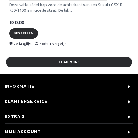
Deze witte afdekkap voor de achterkant van een Suzuki GSX-R
750/1100 is in goede staat. De lak ..
€20,00
BESTELLEN
Verlanglijst
Product vergelijk
LOAD MORE
INFORMATIE
KLANTENSERVICE
EXTRA'S
MIJN ACCOUNT