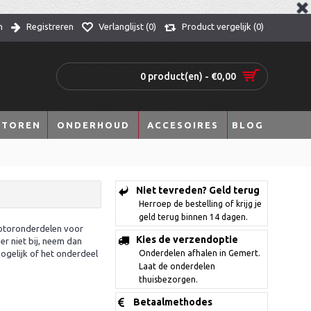
n
Registreren
Verlanglijst (
0
)
Product vergelijk (
0
)
0 product(en) - €0,00
TOREN
ONDERHOUD
ACCESOIRES
BLOG
Niet tevreden? Geld terug
Herroep de bestelling of krijg je
geld terug binnen 14 dagen.
motoronderdelen voor
Kies de verzendoptie
r niet bij, neem dan
mogelijk of het onderdeel
Onderdelen afhalen in Gemert.
Laat de onderdelen
thuisbezorgen.
Betaalmethodes