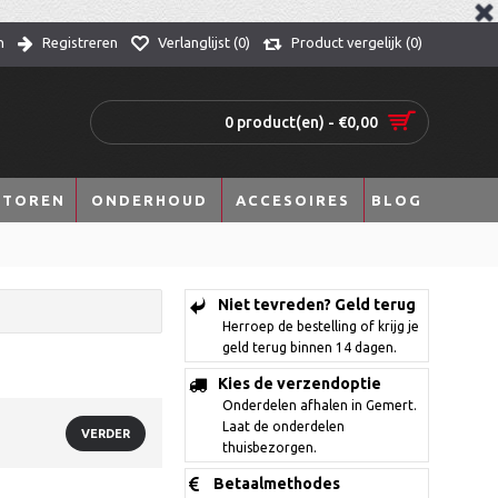
n
Registreren
Verlanglijst (
0
)
Product vergelijk (
0
)
0 product(en) - €0,00
TOREN
ONDERHOUD
ACCESOIRES
BLOG
Niet tevreden? Geld terug
Herroep de bestelling of krijg je
geld terug binnen 14 dagen.
Kies de verzendoptie
Onderdelen afhalen in Gemert.
Laat de onderdelen
VERDER
thuisbezorgen.
Betaalmethodes