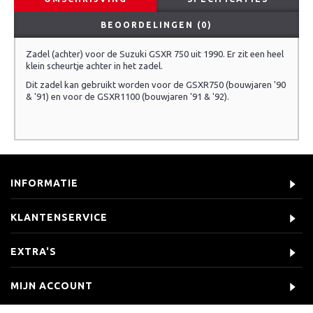
BEOORDELINGEN (0)
Zadel (achter) voor de Suzuki GSXR 750 uit 1990. Er zit een heel
klein scheurtje achter in het zadel.
Dit zadel kan gebruikt worden voor de GSXR750 (bouwjaren '90
& '91) en voor de GSXR1100 (bouwjaren '91 & '92).
INFORMATIE
KLANTENSERVICE
EXTRA'S
MIJN ACCOUNT