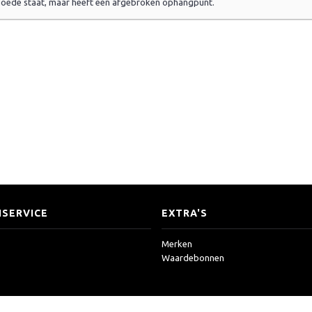
 goede staat, maar heeft één afgebroken ophangpunt.
SERVICE
EXTRA'S
Merken
Waardebonnen