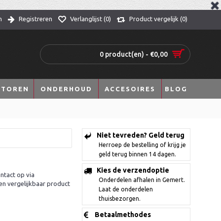
n
Registreren
Verlanglijst (
0
)
Product vergelijk (
0
)
0 product(en) - €0,00
TOREN
ONDERHOUD
ACCESOIRES
BLOG
Niet tevreden? Geld terug
Herroep de bestelling of krijg je
geld terug binnen 14 dagen.
Kies de verzendoptie
ntact op via
Onderdelen afhalen in Gemert.
en vergelijkbaar product
Laat de onderdelen
thuisbezorgen.
Betaalmethodes