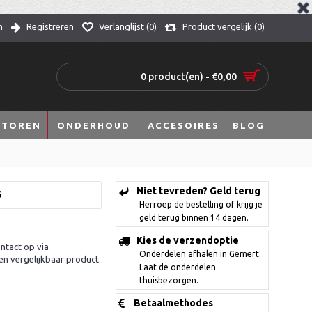
n
Registreren
Verlanglijst (
0
)
Product vergelijk (
0
)
0 product(en) - €0,00
TOREN
ONDERHOUD
ACCESOIRES
BLOG
Niet tevreden? Geld terug
S
Herroep de bestelling of krijg je
geld terug binnen 14 dagen.
Kies de verzendoptie
ntact op via
Onderdelen afhalen in Gemert.
en vergelijkbaar product
Laat de onderdelen
thuisbezorgen.
Betaalmethodes