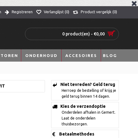
n
Registreren
Verlanglijst (
0
)
Product vergelijk (
0
)
0 product(en) - €0,00
TOREN
ONDERHOUD
ACCESOIRES
BLOG
Niet tevreden? Geld terug
IT
Herroep de bestelling of krijg je
geld terug binnen 14 dagen.
Kies de verzendoptie
Onderdelen afhalen in Gemert.
Laat de onderdelen
thuisbezorgen.
Betaalmethodes