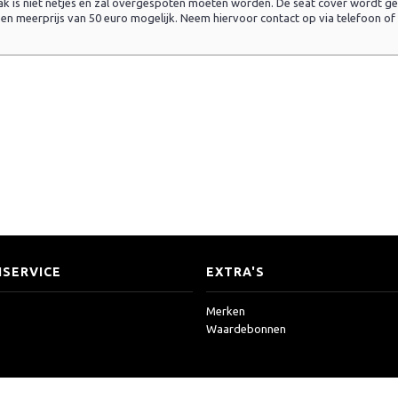
lak is niet netjes en zal overgespoten moeten worden. De seat cover wordt g
een meerprijs van 50 euro mogelijk. Neem hiervoor contact op via telefoon of
SERVICE
EXTRA'S
Merken
Waardebonnen