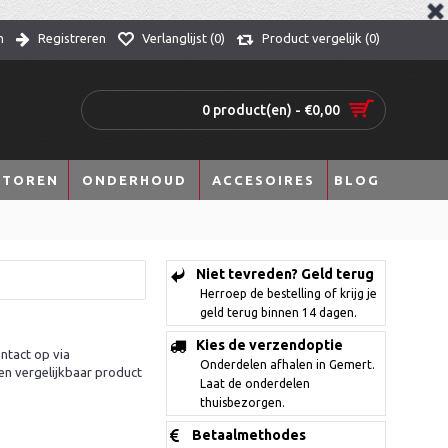
n
Registreren
Verlanglijst (
0
)
Product vergelijk (
0
)
0 product(en) - €0,00
TOREN
ONDERHOUD
ACCESOIRES
BLOG
Niet tevreden? Geld terug
Herroep de bestelling of krijg je
geld terug binnen 14 dagen.
Kies de verzendoptie
ntact op via
Onderdelen afhalen in Gemert.
en vergelijkbaar product
Laat de onderdelen
thuisbezorgen.
Betaalmethodes