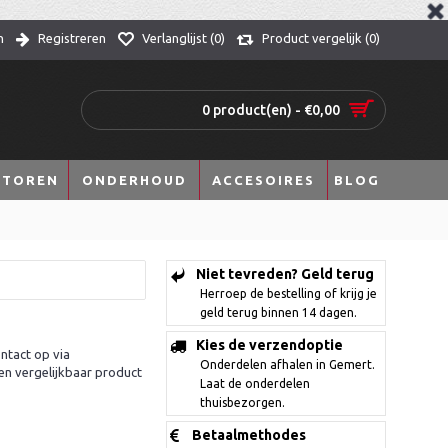
n
Registreren
Verlanglijst (
0
)
Product vergelijk (
0
)
0 product(en) - €0,00
TOREN
ONDERHOUD
ACCESOIRES
BLOG
Niet tevreden? Geld terug
Herroep de bestelling of krijg je
geld terug binnen 14 dagen.
Kies de verzendoptie
ntact op via
Onderdelen afhalen in Gemert.
en vergelijkbaar product
Laat de onderdelen
thuisbezorgen.
Betaalmethodes