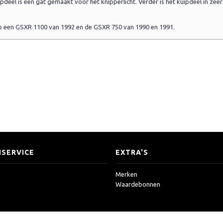
pdeel is een gat gemaakt voor het knipperlicht. Verder is het kuipdeel in zee
 op een GSXR 1100 van 1992 en de GSXR 750 van 1990 en 1991.
SERVICE
EXTRA'S
Merken
Waardebonnen