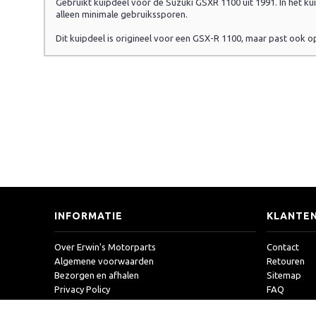
Gebruikt kuipdeel voor de Suzuki GSXR 1100 uit 1991. In het kui
alleen minimale gebruikssporen.
Dit kuipdeel is origineel voor een GSX-R 1100, maar past ook
INFORMATIE
KLANTEN
Over Erwin's Motorparts
Contact
Algemene voorwaarden
Retouren
Bezorgen en afhalen
Sitemap
Privacy Policy
FAQ