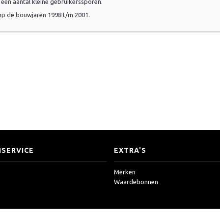
n een aantal kleine gebruikerssporen.
 op de bouwjaren 1998 t/m 2001.
SERVICE
EXTRA'S
Merken
Waardebonnen