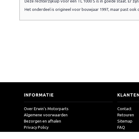
Deze rechterzijkuip voor een TL 1000 S is in goede staat. Er zij
Het onderdeel is origineel voor bouwjaar 1997, maar past ook
INFORMATIE
KLANTEN
Over Erwin's Motorparts
Contact
Algemene voorwaarden
Retouren
Bezorgen en afhalen
Sitemap
Privacy Policy
FAQ