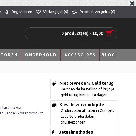
n
Registreren
Verlanglijst (
0
)
Product vergelijk (
0
)
0 product(en) - €0,00
TOREN
ONDERHOUD
ACCESOIRES
BLOG
Niet tevreden? Geld terug
Herroep de bestelling of krijg je
geld terug binnen 14 dagen.
Kies de verzendoptie
ntact op via
Onderdelen afhalen in Gemert.
en vergelijkbaar product
Laat de onderdelen
thuisbezorgen.
Betaalmethodes