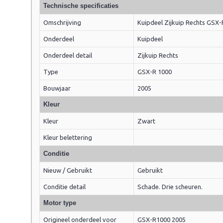
Technische specificaties
Omschrijving
Kuipdeel Zijkuip Rechts GSX
Onderdeel
Kuipdeel
Onderdeel detail
Zijkuip Rechts
Type
GSX-R 1000
Bouwjaar
2005
Kleur
Kleur
Zwart
Kleur belettering
Conditie
Nieuw / Gebruikt
Gebruikt
Conditie detail
Schade. Drie scheuren.
Motor type
Origineel onderdeel voor
GSX-R1000 2005