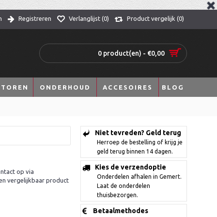
n
Registreren
Verlanglijst (
0
)
Product vergelijk (
0
)
0 product(en) - €0,00
TOREN
ONDERHOUD
ACCESOIRES
BLOG
Niet tevreden? Geld terug
Herroep de bestelling of krijg je
geld terug binnen 14 dagen.
Kies de verzendoptie
ntact op via
Onderdelen afhalen in Gemert.
en vergelijkbaar product
Laat de onderdelen
thuisbezorgen.
Betaalmethodes