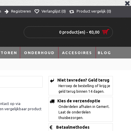
n
Registreren
Verlanglijst (
0
)
Product vergelijk (
0
)
0 product(en) - €0,00
TOREN
ONDERHOUD
ACCESOIRES
BLOG
Niet tevreden? Geld terug
Herroep de bestelling of krijg je
geld terug binnen 14 dagen.
Kies de verzendoptie
ntact op via
Onderdelen afhalen in Gemert.
en vergelijkbaar product
Laat de onderdelen
thuisbezorgen.
Betaalmethodes