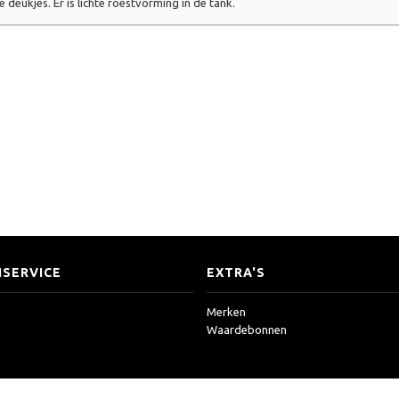
deukjes. Er is lichte roestvorming in de tank.
SERVICE
EXTRA'S
Merken
Waardebonnen