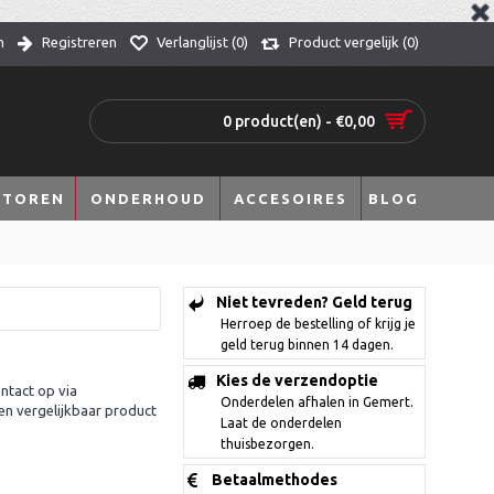
n
Registreren
Verlanglijst (
0
)
Product vergelijk (
0
)
0 product(en) - €0,00
TOREN
ONDERHOUD
ACCESOIRES
BLOG
Niet tevreden? Geld terug
Herroep de bestelling of krijg je
geld terug binnen 14 dagen.
Kies de verzendoptie
ntact op via
Onderdelen afhalen in Gemert.
en vergelijkbaar product
Laat de onderdelen
thuisbezorgen.
Betaalmethodes