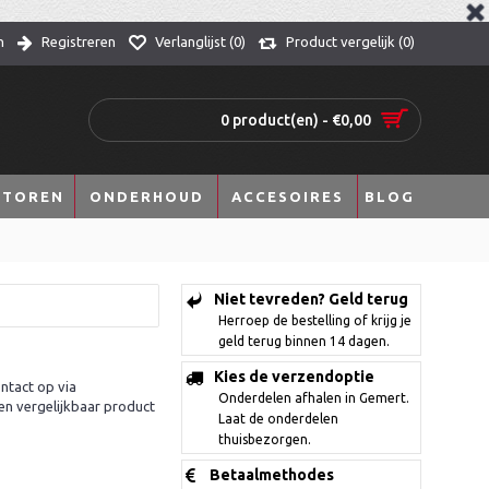
n
Registreren
Verlanglijst (
0
)
Product vergelijk (
0
)
0 product(en) - €0,00
TOREN
ONDERHOUD
ACCESOIRES
BLOG
Niet tevreden? Geld terug
Herroep de bestelling of krijg je
geld terug binnen 14 dagen.
Kies de verzendoptie
ntact op via
Onderdelen afhalen in Gemert.
en vergelijkbaar product
Laat de onderdelen
thuisbezorgen.
Betaalmethodes