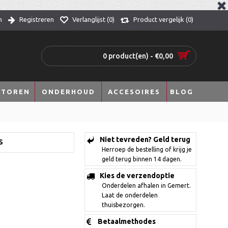
n
Registreren
Verlanglijst (
0
)
Product vergelijk (
0
)
0 product(en) - €0,00
TOREN
ONDERHOUD
ACCESOIRES
BLOG
Niet tevreden? Geld terug
S
Herroep de bestelling of krijg je
geld terug binnen 14 dagen.
Kies de verzendoptie
Onderdelen afhalen in Gemert.
Laat de onderdelen
thuisbezorgen.
Betaalmethodes