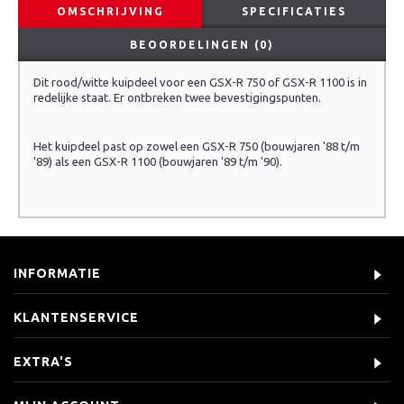
OMSCHRIJVING
SPECIFICATIES
BEOORDELINGEN (0)
Dit rood/witte kuipdeel voor een GSX-R 750 of GSX-R 1100 is in
redelijke staat. Er ontbreken twee bevestigingspunten.
Het kuipdeel past op zowel een GSX-R 750 (bouwjaren '88 t/m
'89) als een GSX-R 1100 (bouwjaren '89 t/m '90).
INFORMATIE
KLANTENSERVICE
EXTRA'S