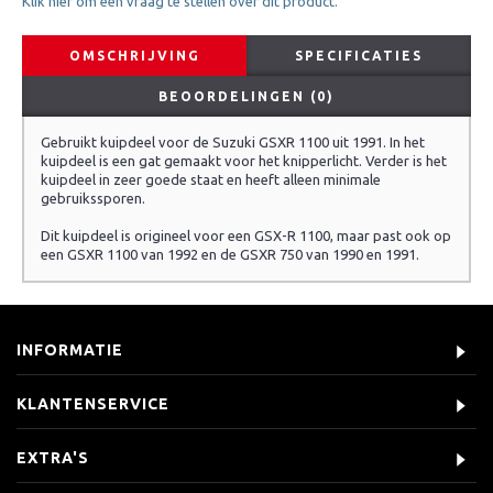
Klik hier om een vraag te stellen over dit product.
OMSCHRIJVING
SPECIFICATIES
BEOORDELINGEN (0)
Gebruikt kuipdeel voor de Suzuki GSXR 1100 uit 1991. In het
kuipdeel is een gat gemaakt voor het knipperlicht. Verder is het
kuipdeel in zeer goede staat en heeft alleen minimale
gebruikssporen.
Dit kuipdeel is origineel voor een GSX-R 1100, maar past ook op
een GSXR 1100 van 1992 en de GSXR 750 van 1990 en 1991.
INFORMATIE
KLANTENSERVICE
EXTRA'S